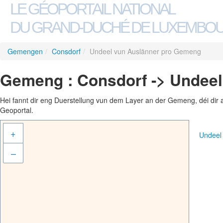
LE GÉOPORTAIL NATIONAL
DU GRAND-DUCHÉ DE LUXEMBO
Gemengen
/
Consdorf
/
Undeel vun Auslänner pro Gemeng
Gemeng : Consdorf -> Undee
Hei fannt dir eng Duerstellung vun dem Layer an der Gemeng, déi dir 
Geoportal.
+
Undeel
–