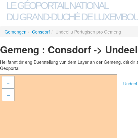
LE GÉOPORTAIL NATIONAL
DU GRAND-DUCHÉ DE LUXEMBO
Gemengen
/
Consdorf
/
Undeel u Portugisen pro Gemeng
Gemeng : Consdorf -> Undeel
Hei fannt dir eng Duerstellung vun dem Layer an der Gemeng, déi dir 
Geoportal.
+
Undeel
–