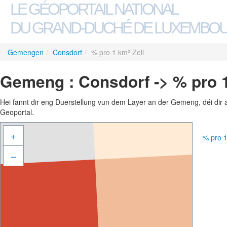
LE GÉOPORTAIL NATIONAL
DU GRAND-DUCHÉ DE LUXEMBO
Gemengen
/
Consdorf
/
% pro 1 km² Zell
Gemeng : Consdorf -> % pro 1
Hei fannt dir eng Duerstellung vun dem Layer an der Gemeng, déi dir 
Geoportal.
+
% pro 
–