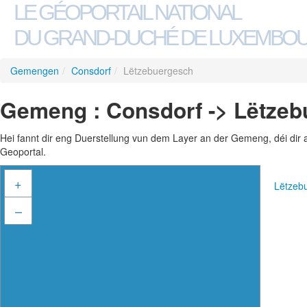
LE GÉOPORTAIL NATIONAL
DU GRAND-DUCHÉ DE LUXEMBO
Gemengen
/
Consdorf
/
Lëtzebuergesch
Gemeng : Consdorf -> Lëtze
Hei fannt dir eng Duerstellung vun dem Layer an der Gemeng, déi dir 
Geoportal.
+
Lëtzeb
–