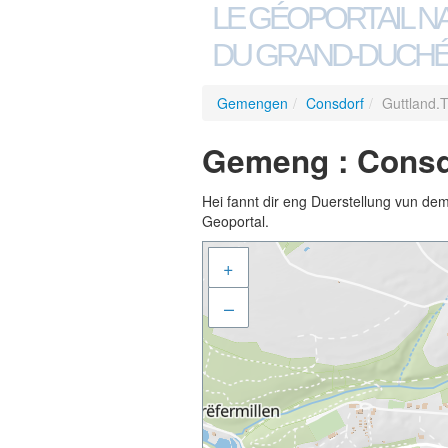
LE GÉOPORTAIL N
DU GRAND-DUCHÉ
Gemengen
/
Consdorf
/
Guttland.T
Gemeng : Consdo
Hei fannt dir eng Duerstellung vun de
Geoportal.
+
–