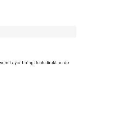
vum Layer brëngt Iech direkt an de