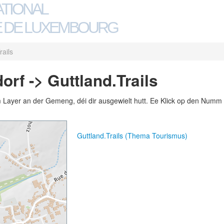
ATIONAL
 DE LUXEMBOURG
rails
rf -> Guttland.Trails
m Layer an der Gemeng, déi dir ausgewielt hutt. Ee Klick op den Numm 
Guttland.Trails (Thema Tourismus)