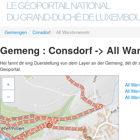
LE GÉOPORTAIL NATIONAL
DU GRAND-DUCHÉ DE LUXEMBO
Gemengen
/
Consdorf
/
All Wanderweeër
Gemeng : Consdorf -> All W
Hei fannt dir eng Duerstellung vun dem Layer an der Gemeng, déi dir 
Geoportal.
+
All Wa
All Wa
–
All Wa