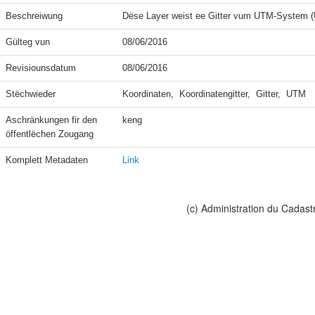
Beschreiwung
Dëse Layer weist ee Gitter vum UTM-System (
Gülteg vun
08/06/2016
Revisiounsdatum
08/06/2016
Stëchwieder
Koordinaten,  Koordinatengitter,  Gitter,  UTM
Aschränkungen fir den 
keng
öffentlëchen Zougang
Komplett Metadaten
Link
(c) Administration du Cadast