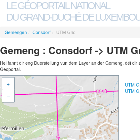
LE GÉOPORTAIL NATIONAL
DU GRAND-DUCHÉ DE LUXEMBO
Gemengen
/
Consdorf
/
UTM Grid
Gemeng : Consdorf -> UTM G
Hei fannt dir eng Duerstellung vun dem Layer an der Gemeng, déi dir 
Geoportal.
+
UTM Gr
UTM Gr
–