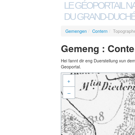
LE GÉOPORTAIL N
DU GRAND-DUCHÉ
Gemengen
/
Contern
/
Topographe
Gemeng : Conte
Hei fannt dir eng Duerstellung vun de
Geoportal.
+
–