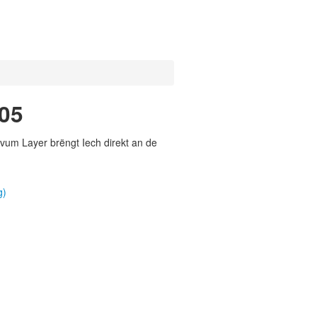
05
vum Layer brëngt Iech direkt an de
g)