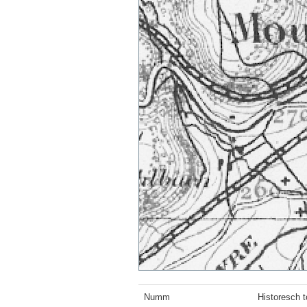
Numm
Historesch