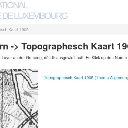
ATIONAL
 DE LUXEMBOURG
sch Kaart 1905
rn -> Topographesch Kaart 19
m Layer an der Gemeng, déi dir ausgewielt hutt. Ee Klick op den Numm 
Topographesch Kaart 1905 (Thema Allgemen