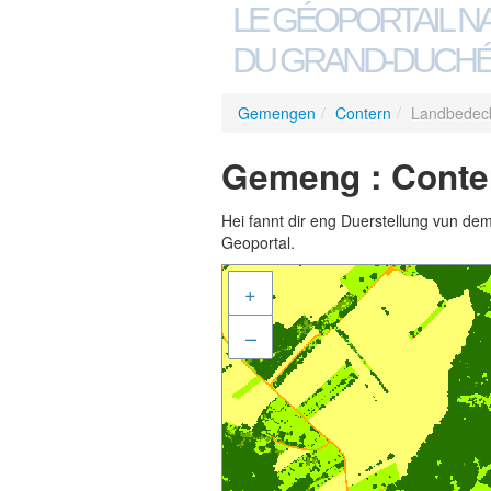
LE GÉOPORTAIL N
DU GRAND-DUCHÉ
Gemengen
/
Contern
/
Landbedec
Gemeng : Conte
Hei fannt dir eng Duerstellung vun de
Geoportal.
+
–