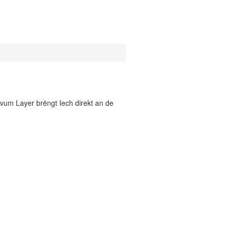
vum Layer brëngt Iech direkt an de