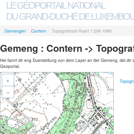
LE GÉOPORTAIL NATIONAL
DU GRAND-DUCHÉ DE LUXEMBO
Gemengen
/
Contern
/
Topografesch Kaart 1:20k 1989
Gemeng : Contern -> Topogra
Hei fannt dir eng Duerstellung vun dem Layer an der Gemeng, déi dir 
Geoportal.
+
Topogr
–