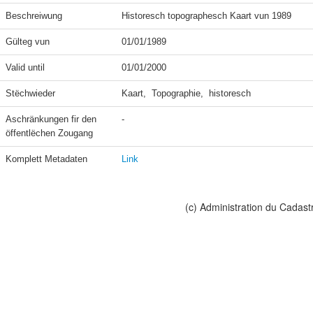
Beschreiwung
Gülteg vun
01/01/1989
Valid until
01/01/2000
Stëchwieder
Kaart,  Topographie,  historesch
Aschränkungen fir den 
-
öffentlëchen Zougang
Komplett Metadaten
Link
(c) Administration du Cadast