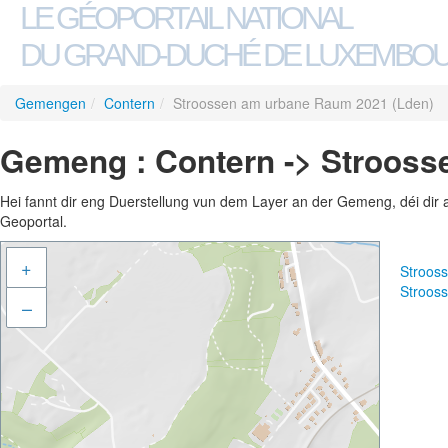
LE GÉOPORTAIL NATIONAL
DU GRAND-DUCHÉ DE LUXEMBO
Gemengen
/
Contern
/
Stroossen am urbane Raum 2021 (Lden)
Gemeng : Contern -> Strooss
Hei fannt dir eng Duerstellung vun dem Layer an der Gemeng, déi dir 
Geoportal.
+
Stroos
Stroos
–