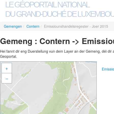
LE GÉOPORTAIL NATIONAL
DU GRAND-DUCHÉ DE LUXEMBO
Gemengen
/
Contern
/
Emissiounshandelsregester - Joer 2015
Gemeng : Contern -> Emissio
Hei fannt dir eng Duerstellung vun dem Layer an der Gemeng, déi dir 
Geoportal.
+
Emissi
–