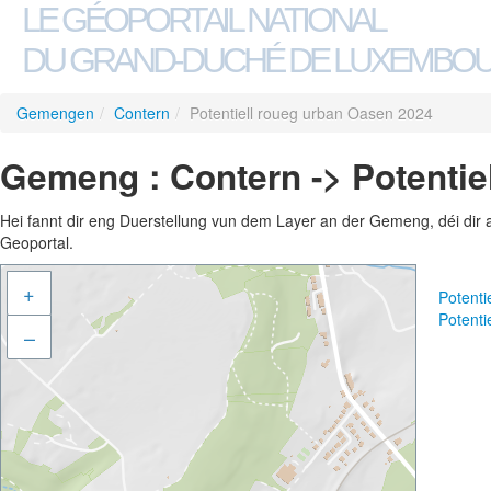
LE GÉOPORTAIL NATIONAL
DU GRAND-DUCHÉ DE LUXEMBO
Gemengen
/
Contern
/
Potentiell roueg urban Oasen 2024
Gemeng : Contern -> Potentie
Hei fannt dir eng Duerstellung vun dem Layer an der Gemeng, déi dir 
Geoportal.
+
Potent
Potent
–