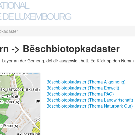
ATIONAL
 DE LUXEMBOURG
pkadaster
rn -> Bëschbiotopkadaster
m Layer an der Gemeng, déi dir ausgewielt hutt. Ee Klick op den Numm 
Bëschbiotopkadaster (Thema Allgemeng)
Bëschbiotopkadaster (Thema Emwelt)
Bëschbiotopkadaster (Thema PAG)
Bëschbiotopkadaster (Thema Landwirtschaft)
Bëschbiotopkadaster (Thema Naturpark Our)