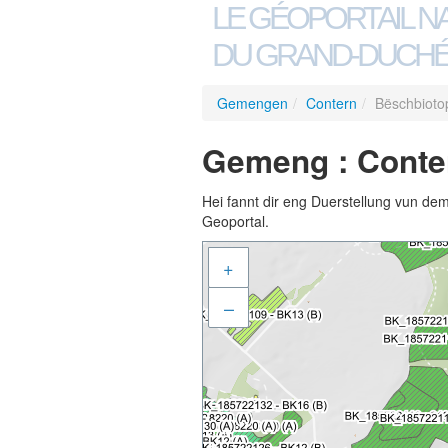
LE GÉOPORTAIL N
DU GRAND-DUCHÉ
Gemengen
/
Contern
/
Bëschbioto
Gemeng : Conte
Hei fannt dir eng Duerstellung vun de
Geoportal.
+
–