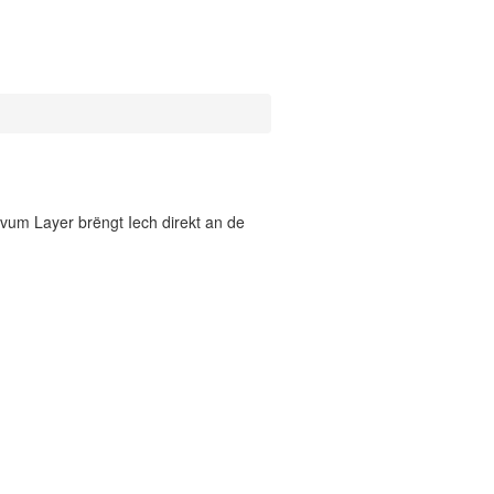
vum Layer brëngt Iech direkt an de