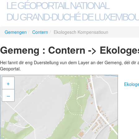
LE GÉOPORTAIL NATIONAL
DU GRAND-DUCHÉ DE LUXEMBO
Gemengen
/
Contern
/
Ekologesch Kompensatioun
Gemeng : Contern -> Ekolog
Hei fannt dir eng Duerstellung vun dem Layer an der Gemeng, déi dir 
Geoportal.
+
Ekolog
–