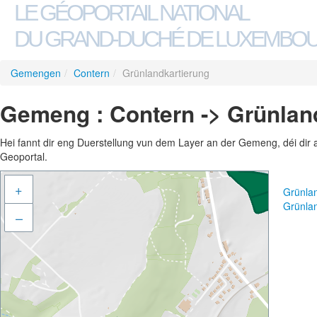
LE GÉOPORTAIL NATIONAL
DU GRAND-DUCHÉ DE LUXEMBO
Gemengen
/
Contern
/
Grünlandkartierung
Gemeng : Contern -> Grünlan
Hei fannt dir eng Duerstellung vun dem Layer an der Gemeng, déi dir 
Geoportal.
+
Grünlan
Grünla
–