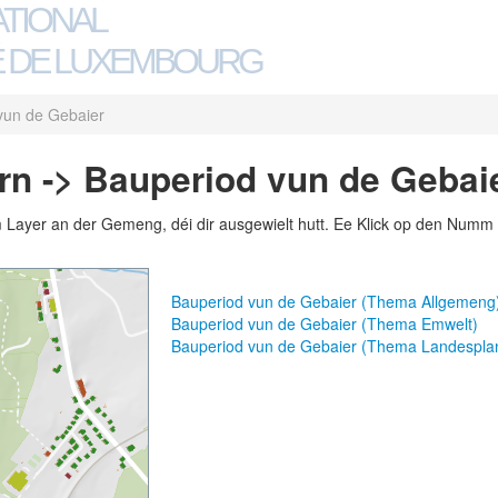
ATIONAL
 DE LUXEMBOURG
vun de Gebaier
n -> Bauperiod vun de Gebai
m Layer an der Gemeng, déi dir ausgewielt hutt. Ee Klick op den Numm 
Bauperiod vun de Gebaier (Thema Allgemeng
Bauperiod vun de Gebaier (Thema Emwelt)
Bauperiod vun de Gebaier (Thema Landespla