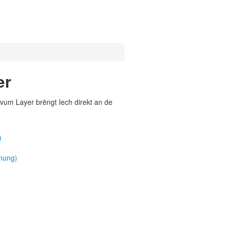
er
vum Layer brëngt Iech direkt an de
)
nung)