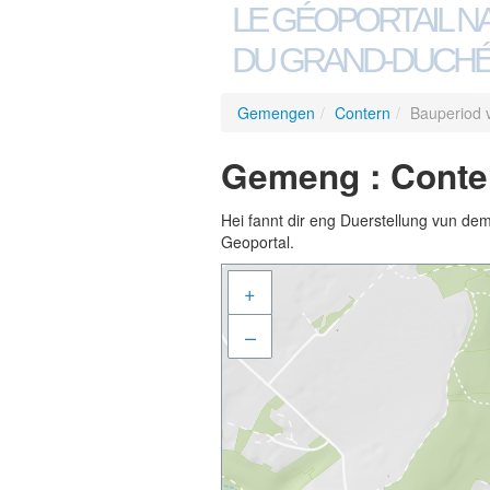
LE GÉOPORTAIL N
DU GRAND-DUCHÉ
Gemengen
/
Contern
/
Bauperiod 
Gemeng : Conter
Hei fannt dir eng Duerstellung vun de
Geoportal.
+
–