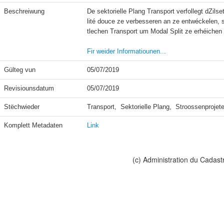
Beschreiwung
De sektorielle Plang Transport verfollegt dZil
lité douce ze verbesseren an ze entwéckelen,
tlechen Transport um Modal Split ze erhéichen a
Fir weider Informatiounen...
Gülteg vun
05/07/2019
Revisiounsdatum
05/07/2019
Stëchwieder
Transport,  Sektorielle Plang,  Stroossenproj
Komplett Metadaten
Link
(c) Administration du Cadast