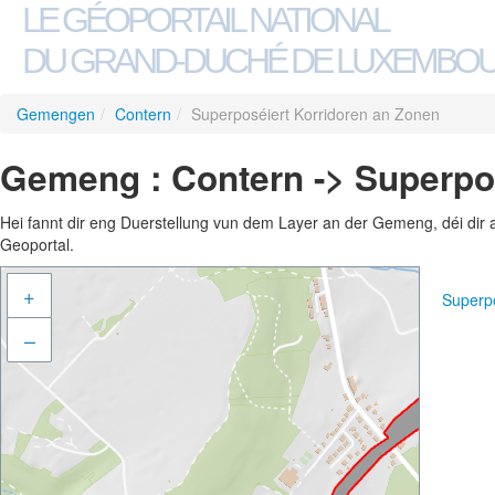
LE GÉOPORTAIL NATIONAL
DU GRAND-DUCHÉ DE LUXEMBO
Gemengen
/
Contern
/
Superposéiert Korridoren an Zonen
Gemeng : Contern -> Superpo
Hei fannt dir eng Duerstellung vun dem Layer an der Gemeng, déi dir 
Geoportal.
+
Superp
–