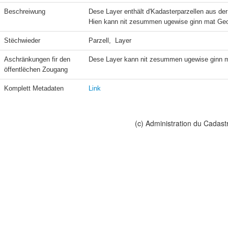
Beschreiwung
Dese Layer enthält d'Kadasterparzellen aus der
Hien kann nit zesummen ugewise ginn mat Geo
Stëchwieder
Parzell,  Layer
Aschränkungen fir den 
Dese Layer kann nit zesummen ugewise ginn m
öffentlëchen Zougang
Komplett Metadaten
Link
(c) Administration du Cadast