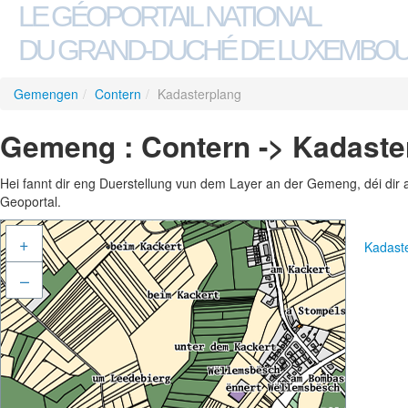
LE GÉOPORTAIL NATIONAL
DU GRAND-DUCHÉ DE LUXEMBO
Gemengen
/
Contern
/
Kadasterplang
Gemeng : Contern -> Kadaste
Hei fannt dir eng Duerstellung vun dem Layer an der Gemeng, déi dir 
Geoportal.
+
Kadast
–