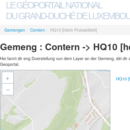
LE GÉOPORTAIL NATIONAL
DU GRAND-DUCHÉ DE LUXEMBO
Gemengen
/
Contern
/
HQ10 [héich Probabilitéit]
Gemeng : Contern -> HQ10 [héi
Hei fannt dir eng Duerstellung vun dem Layer an der Gemeng, déi dir 
Geoportal.
+
HQ10 [h
–