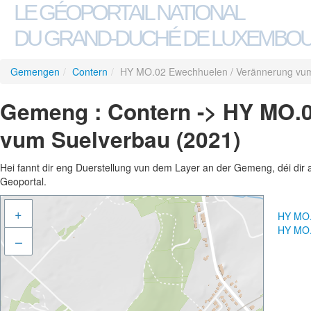
LE GÉOPORTAIL NATIONAL
DU GRAND-DUCHÉ DE LUXEMBO
Gemengen
/
Contern
/
HY MO.02 Ewechhuelen / Verännerung vum
Gemeng : Contern -> HY MO.
vum Suelverbau (2021)
Hei fannt dir eng Duerstellung vun dem Layer an der Gemeng, déi dir 
Geoportal.
+
HY MO.
HY MO.
–