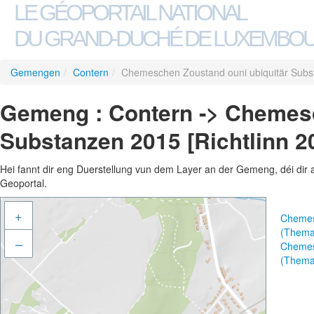
LE GÉOPORTAIL NATIONAL
DU GRAND-DUCHÉ DE LUXEMBO
Gemengen
/
Contern
/
Chemeschen Zoustand ouni ubiquitär Subst
Gemeng : Contern -> Chemesc
Substanzen 2015 [Richtlinn 2
Hei fannt dir eng Duerstellung vun dem Layer an der Gemeng, déi dir 
Geoportal.
+
Chemesc
(Thema
–
Chemesc
(Thema