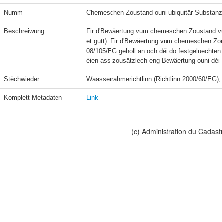
Numm
Chemeschen Zoustand ouni ubiquitär Substanz
Beschreiwung
Fir d'Bewäertung vum chemeschen Zoustand vu
et gutt). Fir d'Bewäertung vum chemeschen Zous
08/105/EG geholl an och déi do festgeluechten Ë
Stëchwieder
Komplett Metadaten
Link
(c) Administration du Cadast