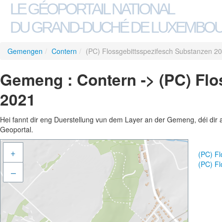
LE GÉOPORTAIL NATIONAL
DU GRAND-DUCHÉ DE LUXEMBO
Gemengen
/
Contern
/
(PC) Flossgebittsspezifesch Substanzen 2
Gemeng : Contern -> (PC) Fl
2021
Hei fannt dir eng Duerstellung vun dem Layer an der Gemeng, déi dir 
Geoportal.
+
(PC) F
(PC) F
–