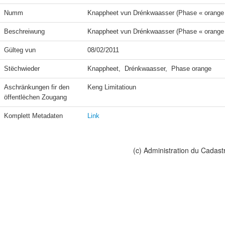
Numm
Knappheet vun Drénkwaasser (Phase « orange
Beschreiwung
Knappheet vun Drénkwaasser (Phase « orange
Gülteg vun
08/02/2011
Stëchwieder
Knappheet,  Drénkwaasser,  Phase orange
Aschränkungen fir den 
Keng Limitatioun
öffentlëchen Zougang
Komplett Metadaten
Link
(c) Administration du Cadast