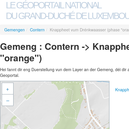
LE GÉOPORTAIL NATIONAL
DU GRAND-DUCHÉ DE LUXEMBO
Gemengen
/
Contern
/
Knappheet vum Drénkwaasser (phase "ora
Gemeng : Contern -> Knapph
"orange")
Hei fannt dir eng Duerstellung vun dem Layer an der Gemeng, déi dir 
Geoportal.
+
Knapph
–