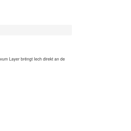
vum Layer brëngt Iech direkt an de