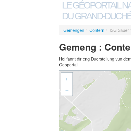
LE GÉOPORTAIL N
DU GRAND-DUCHÉ
Gemengen
/
Contern
/
ISG Sauer 
Gemeng : Conter
Hei fannt dir eng Duerstellung vun de
Geoportal.
+
–