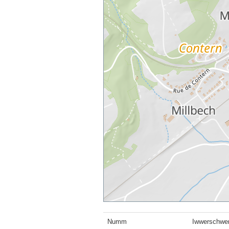
Numm
Iwwerschwe