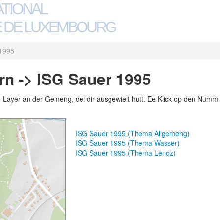
ATIONAL
 DE LUXEMBOURG
1995
n -> ISG Sauer 1995
m Layer an der Gemeng, déi dir ausgewielt hutt. Ee Klick op den Numm 
ISG Sauer 1995 (Thema Allgemeng)
ISG Sauer 1995 (Thema Wasser)
ISG Sauer 1995 (Thema Lenoz)