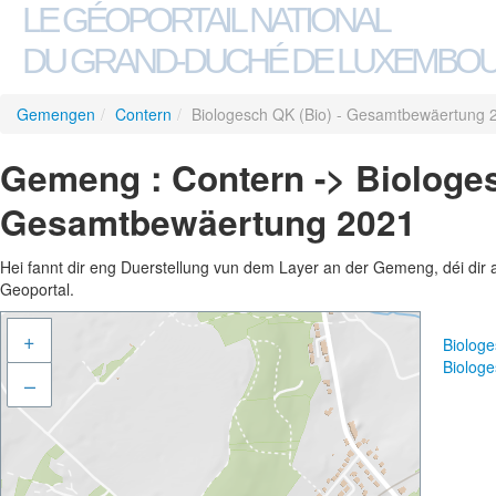
LE GÉOPORTAIL NATIONAL
DU GRAND-DUCHÉ DE LUXEMBO
Gemengen
/
Contern
/
Biologesch QK (Bio) - Gesamtbewäertung 
Gemeng : Contern -> Biologes
Gesamtbewäertung 2021
Hei fannt dir eng Duerstellung vun dem Layer an der Gemeng, déi dir 
Geoportal.
+
Biolog
Biolog
–