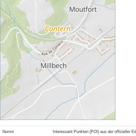
Numm
Interessant Punkten (POI) aus der offizieller E