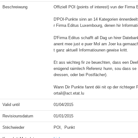
Beschreiwung
Offiziell POI (points of interest) vun der Firma
D'POI-Punkte sinn an 14 Kategorien ënnerdeelt
r Firma Editus Luxembourg, denen hir Informatio
D'Firma Editus schafft all Dag un hirer Dateban
anent mee just e puer Mol am Joer ka gemaach 
t ganz aktuell Informatiounen gewise kritt.

Et ass wichteg fir ze beuechten, dass een Dee
enügend raimlech Referenz hunn, sou dass se ni
dressen, oder bei Postfächer).

Wann Dir Punkte fannt déi nit op der richteger 
ortail@act.etat.lu
Valid until
01/04/2015
Revisiounsdatum
01/01/2015
Stëchwieder
POI,  Punkt