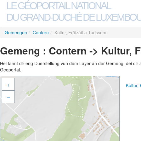
LE GÉOPORTAIL NATIONAL
DU GRAND-DUCHÉ DE LUXEMBO
Gemengen
/
Contern
/
Kultur, Fräizäit a Turissem
Gemeng : Contern -> Kultur, F
Hei fannt dir eng Duerstellung vun dem Layer an der Gemeng, déi dir 
Geoportal.
+
Kultur,
–