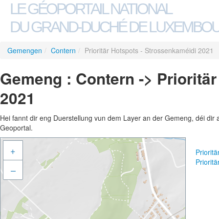
LE GÉOPORTAIL NATIONAL
DU GRAND-DUCHÉ DE LUXEMBO
Gemengen
/
Contern
/
Prioritär Hotspots - Strossenkaméidi 2021
Gemeng : Contern -> Prioritä
2021
Hei fannt dir eng Duerstellung vun dem Layer an der Gemeng, déi dir 
Geoportal.
+
Priorit
Priorit
–