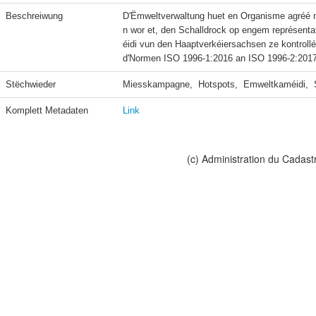
Beschreiwung
D'Ëmweltverwaltung huet en Organisme agréé m
n wor et, den Schalldrock op engem représent
éidi vun den Haaptverkéiersachsen ze kontroll
d'Normen ISO 1996-1:2016 an ISO 1996-2:2017
Stëchwieder
Miesskampagne,  Hotspots,  Emweltkaméidi,  St
Komplett Metadaten
Link
(c) Administration du Cadast