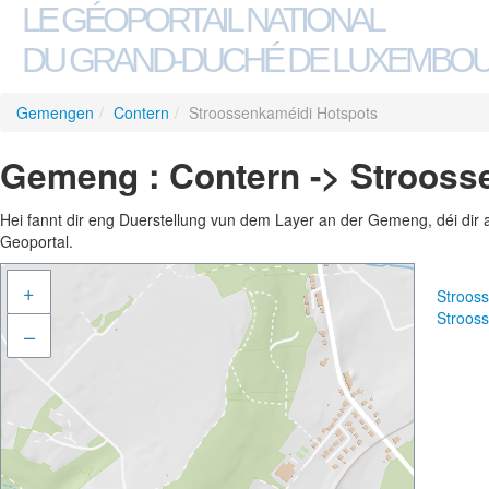
LE GÉOPORTAIL NATIONAL
DU GRAND-DUCHÉ DE LUXEMBO
Gemengen
/
Contern
/
Stroossenkaméidi Hotspots
Gemeng : Contern -> Strooss
Hei fannt dir eng Duerstellung vun dem Layer an der Gemeng, déi dir 
Geoportal.
+
Stroos
Stroos
–