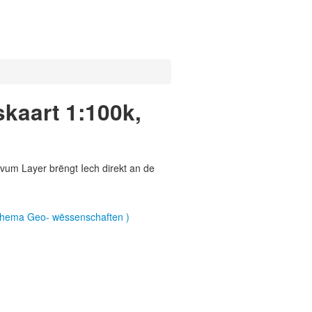
kaart 1:100k,
vum Layer brëngt Iech direkt an de
(Thema Geo- wëssenschaften )