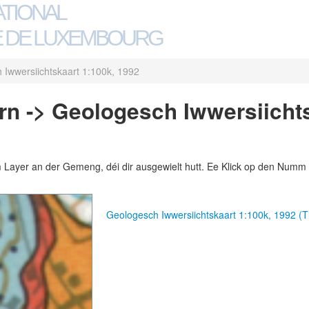
ATIONAL
 DE LUXEMBOURG
 Iwwersiichtskaart 1:100k, 1992
n -> Geologesch Iwwersiichts
m Layer an der Gemeng, déi dir ausgewielt hutt. Ee Klick op den Numm 
Geologesch Iwwersiichtskaart 1:100k, 1992 