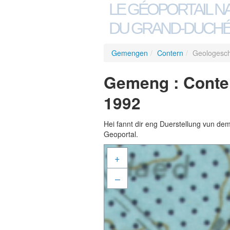
LE GÉOPORTAIL N
DU GRAND-DUCHÉ
Gemengen
/
Contern
/
Geologesch
Gemeng : Conter
1992
Hei fannt dir eng Duerstellung vun de
Geoportal.
+
–