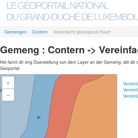
LE GÉOPORTAIL NATIONAL
DU GRAND-DUCHÉ DE LUXEMBO
Gemengen
/
Contern
/
Vereinfacht geologesch Kaart
Gemeng : Contern -> Vereinfa
Hei fannt dir eng Duerstellung vun dem Layer an der Gemeng, déi dir 
Geoportal.
+
Verein
Vereinf
–
Verein