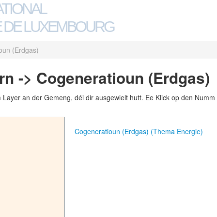
ATIONAL
 DE LUXEMBOURG
oun (Erdgas)
n -> Cogeneratioun (Erdgas)
m Layer an der Gemeng, déi dir ausgewielt hutt. Ee Klick op den Numm 
Cogeneratioun (Erdgas) (Thema Energie)