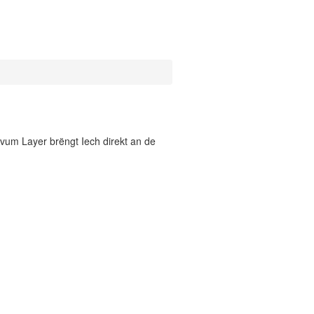
vum Layer brëngt Iech direkt an de