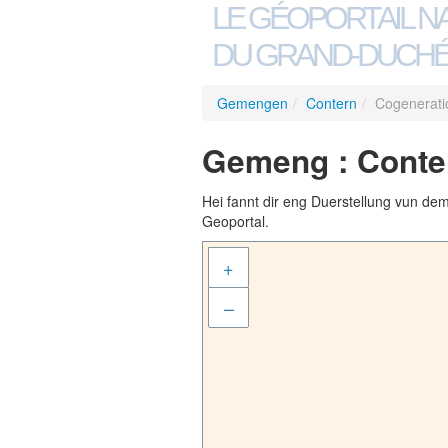
LE GÉOPORTAIL N
DU GRAND-DUCHÉ
Gemengen
/
Contern
/
Cogenerati
Gemeng : Conter
Hei fannt dir eng Duerstellung vun de
Geoportal.
+
–