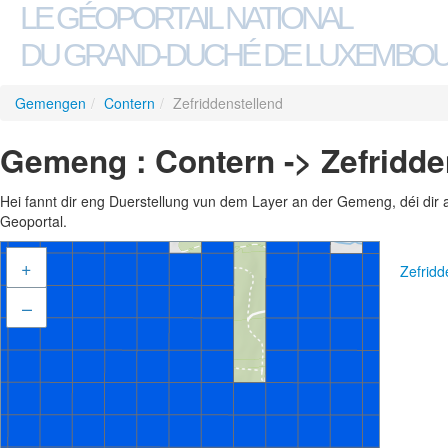
LE GÉOPORTAIL NATIONAL
DU GRAND-DUCHÉ DE LUXEMBO
Gemengen
/
Contern
/
Zefriddenstellend
Gemeng : Contern -> Zefridde
Hei fannt dir eng Duerstellung vun dem Layer an der Gemeng, déi dir 
Geoportal.
+
Zefridd
–