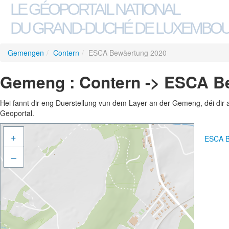
LE GÉOPORTAIL NATIONAL
DU GRAND-DUCHÉ DE LUXEMBO
Gemengen
/
Contern
/
ESCA Bewäertung 2020
Gemeng : Contern -> ESCA B
Hei fannt dir eng Duerstellung vun dem Layer an der Gemeng, déi dir 
Geoportal.
+
ESCA B
–