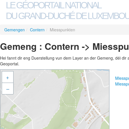
LE GÉOPORTAIL NATIONAL
DU GRAND-DUCHÉ DE LUXEMBO
Gemengen
/
Contern
/
Miesspunkten
Gemeng : Contern -> Miessp
Hei fannt dir eng Duerstellung vun dem Layer an der Gemeng, déi dir 
Geoportal.
+
Miessp
Miessp
–