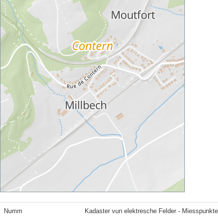
Numm
Kadaster vun elektresche Felder - Miesspunkt