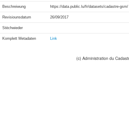
Beschreiwung
https://data.public.lu/fr/datasets/cadastre-gsm/
Revisiounsdatum
26/09/2017
Stëchwieder
Komplett Metadaten
Link
(c) Administration du Cadast