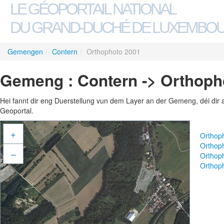
LE GÉOPORTAIL NATIONAL
DU GRAND-DUCHÉ DE LUXEMBO
Gemengen
/
Contern
/
Orthophoto 2001
Gemeng : Contern -> Orthoph
Hei fannt dir eng Duerstellung vun dem Layer an der Gemeng, déi dir 
Geoportal.
+
Orthop
Orthop
–
Orthop
Orthop