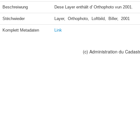
Beschreiwung
Dese Layer enthält d' Orthophoto vun 2001.
Stëchwieder
Layer,  Orthophoto,  Loftbild,  Biller,  2001
Komplett Metadaten
Link
(c) Administration du Cadast