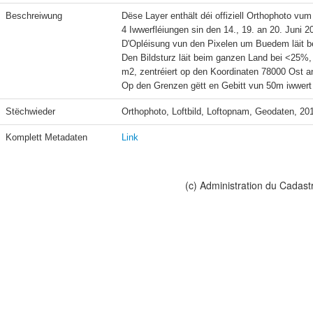
Beschreiwung
Dëse Layer enthält déi offiziell Orthophoto vum 
4 Iwwerfléiungen sin den 14., 19. an 20. Juni 
D'Opléisung vun den Pixelen um Buedem läit b
Den Bildsturz läit beim ganzen Land bei <25%
m2, zentréiert op den Koordinaten 78000 Ost an
Stëchwieder
Orthophoto, Loftbild, Loftopnam, Geodaten, 20
Komplett Metadaten
Link
(c) Administration du Cadast