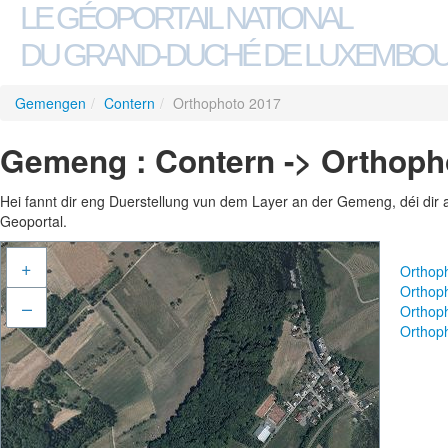
LE GÉOPORTAIL NATIONAL
DU GRAND-DUCHÉ DE LUXEMBO
Gemengen
/
Contern
/
Orthophoto 2017
Gemeng : Contern -> Orthoph
Hei fannt dir eng Duerstellung vun dem Layer an der Gemeng, déi dir 
Geoportal.
+
Orthop
Orthop
–
Orthop
Orthop