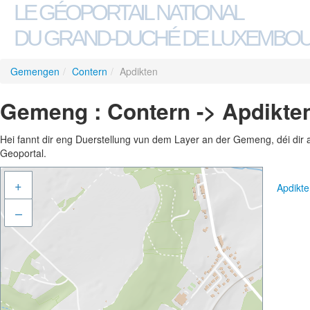
LE GÉOPORTAIL NATIONAL
DU GRAND-DUCHÉ DE LUXEMBO
Gemengen
/
Contern
/
Apdikten
Gemeng : Contern -> Apdikte
Hei fannt dir eng Duerstellung vun dem Layer an der Gemeng, déi dir 
Geoportal.
+
Apdikt
–