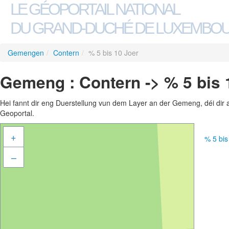
LE GÉOPORTAIL NATIONAL
DU GRAND-DUCHÉ DE LUXEMBO
Gemengen
/
Contern
/
% 5 bis 10 Joer
Gemeng : Contern -> % 5 bis 
Hei fannt dir eng Duerstellung vun dem Layer an der Gemeng, déi dir 
Geoportal.
+
% 5 bi
–