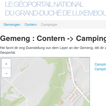
LE GÉOPORTAIL NATIONAL
DU GRAND-DUCHÉ DE LUXEMBO
Gemengen
/
Contern
/
Campinger
Gemeng : Contern -> Campin
Hei fannt dir eng Duerstellung vun dem Layer an der Gemeng, déi dir 
Geoportal.
+
Campin
Campin
–