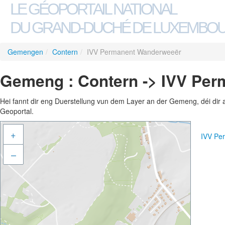
LE GÉOPORTAIL NATIONAL
DU GRAND-DUCHÉ DE LUXEMBO
Gemengen
/
Contern
/
IVV Permanent Wanderweeër
Gemeng : Contern -> IVV Pe
Hei fannt dir eng Duerstellung vun dem Layer an der Gemeng, déi dir 
Geoportal.
+
IVV Pe
–