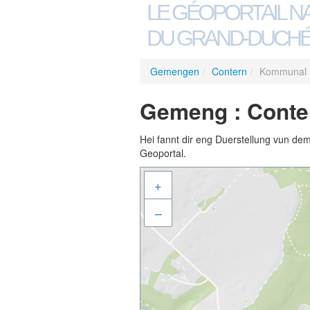
LE GÉOPORTAIL N
DU GRAND-DUCHÉ
Gemengen
/
Contern
/
Kommunal 
Gemeng : Conte
Hei fannt dir eng Duerstellung vun de
Geoportal.
+
–