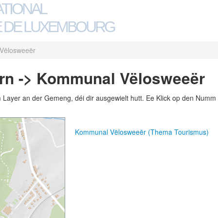
ATIONAL
 DE LUXEMBOURG
Vëlosweeër
rn -> Kommunal Vëlosweeër
m Layer an der Gemeng, déi dir ausgewielt hutt. Ee Klick op den Numm 
Kommunal Vëlosweeër (Thema Tourismus)