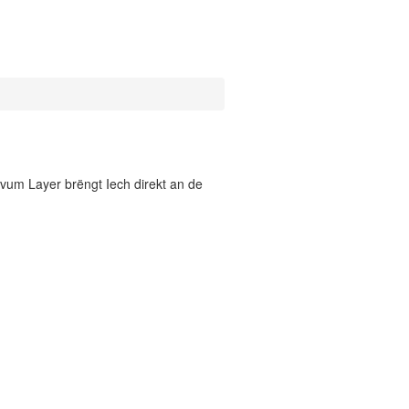
vum Layer brëngt Iech direkt an de