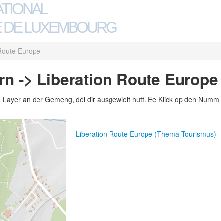
ATIONAL
 DE LUXEMBOURG
 Route Europe
n -> Liberation Route Europe
m Layer an der Gemeng, déi dir ausgewielt hutt. Ee Klick op den Numm 
Liberation Route Europe (Thema Tourismus)