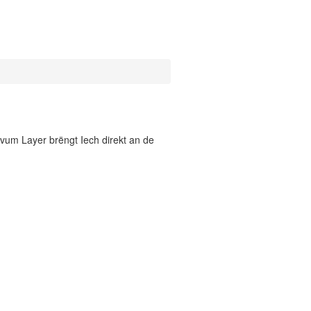
vum Layer brëngt Iech direkt an de