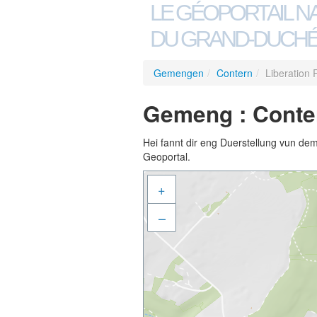
LE GÉOPORTAIL N
DU GRAND-DUCHÉ
Gemengen
/
Contern
/
Liberation
Gemeng : Conter
Hei fannt dir eng Duerstellung vun de
Geoportal.
+
–