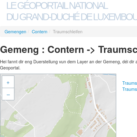
LE GÉOPORTAIL NATIONAL
DU GRAND-DUCHÉ DE LUXEMBO
Gemengen
/
Contern
/
Traumschleifen
Gemeng : Contern -> Traumsc
Hei fannt dir eng Duerstellung vun dem Layer an der Gemeng, déi dir 
Geoportal.
+
Traums
Traums
–