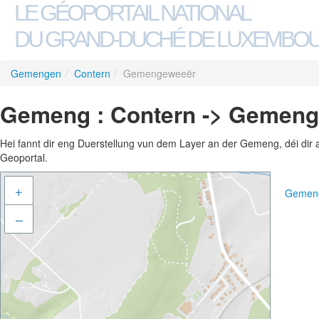
LE GÉOPORTAIL NATIONAL
DU GRAND-DUCHÉ DE LUXEMBO
Gemengen
/
Contern
/
Gemengeweeër
Gemeng : Contern -> Gemen
Hei fannt dir eng Duerstellung vun dem Layer an der Gemeng, déi dir 
Geoportal.
+
Gemeng
–