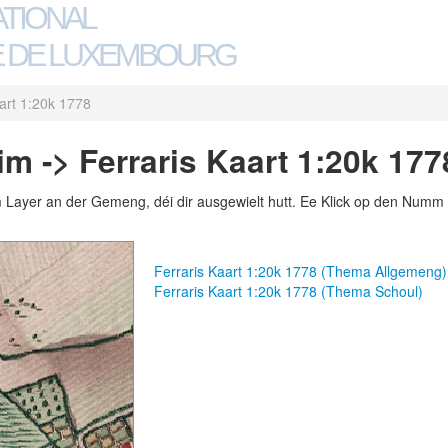
ATIONAL
 DE LUXEMBOURG
art 1:20k 1778
m -> Ferraris Kaart 1:20k 177
m Layer an der Gemeng, déi dir ausgewielt hutt. Ee Klick op den Numm 
Ferraris Kaart 1:20k 1778 (Thema Allgemeng)
Ferraris Kaart 1:20k 1778 (Thema Schoul)