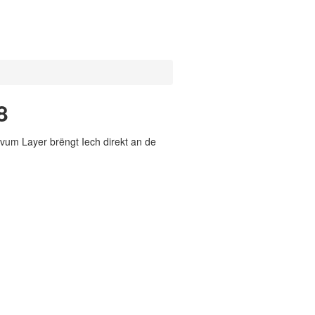
8
vum Layer brëngt Iech direkt an de