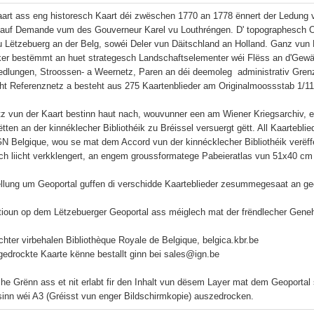
aart ass eng historesch Kaart déi zwëschen 1770 an 1778 ënnert der Ledung 
f, auf Demande vum des Gouverneur Karel vu Louthréngen. D' topographesch Op
vu Lëtzebuerg an der Belg, sowéi Deler vun Däitschland an Holland. Ganz vun 
er bestëmmt an huet strategesch Landschaftselementer wéi Flëss an d'Gewä
dlungen, Stroossen- a Weernetz, Paren an déi deemoleg  administrativ Grenze
ht Referenznetz a besteht aus 275 Kaartenblieder am Originalmoossstab 1/11.
ätz vun der Kaart bestinn haut nach, wouvunner een am Wiener Kriegsarchiv, 
ëtten an der kinnéklecher Bibliothéik zu Bréissel versuergt gëtt. All Kaarteb
N Belgique, wou se mat dem Accord vun der kinnécklecher Bibliothéik verëffe
h liicht verkklengert, an engem groussformatege Pabeieratlas vun 51x40 cm a
ellung um Geoportal guffen di verschidde Kaarteblieder zesummegesaat an geor
tioun op dem Lëtzebuerger Geoportal ass méiglech mat der frëndlecher Gen
chter virbehalen Bibliothèque Royale de Belgique, belgica.kbr.be

 gedrockte Kaarte kënne bestallt ginn bei sales@ign.be

he Grënn ass et nit erlabt fir den Inhalt vun dësem Layer mat dem Geoportal 
sinn wéi A3 (Gréisst vun enger Bildschirmkopie) auszedrocken.