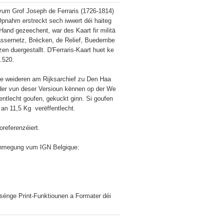
vum Grof Joseph de Ferraris (1726-1814) 
nahm erstreckt sech iwwert déi haiteg 
Hand gezeechent, war des Kaart fir militä
ssernetz, Brécken, de Relief, Buedembe
n duergestallt. D'Ferraris-Kaart huet ke
520.

ee weideren am Rijksarchief zu Den Haa
lieder vun deser Versioun kënnen op der We
ntlecht goufen, gekuckt ginn. Si goufen 
n 11,5 Kg  verëffentlecht.

eferenzéiert.

ehmegung vum IGN Belgique:

sénge Print-Funktiounen a Formater déi 