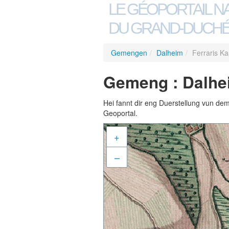
LE GÉOPORTAIL N
DU GRAND-DUCHÉ
Gemengen
/
Dalheim
/
Ferraris Ka
Gemeng : Dalhei
Hei fannt dir eng Duerstellung vun de
Geoportal.
+
–