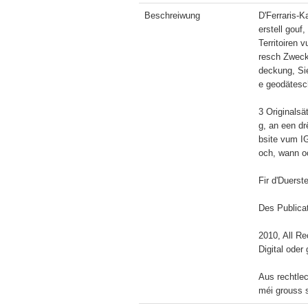
Beschreiwung
D'Ferraris-K
erstell gou
Territoiren 
resch Zweck
deckung, Sie
e geodätesc
3 Originals
g, an een dr
bsite vum IG
och, wann oc
Fir d'Duerst
Des Publica
2010, All Re
Digital oder
Aus rechtlec
méi grouss 