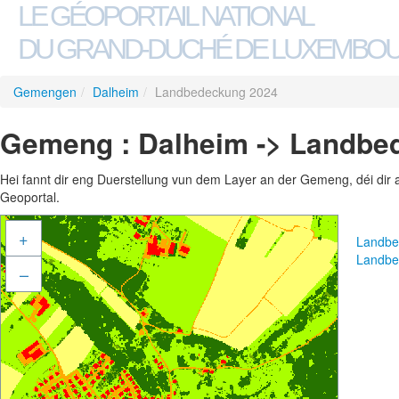
LE GÉOPORTAIL NATIONAL
DU GRAND-DUCHÉ DE LUXEMBO
Gemengen
/
Dalheim
/
Landbedeckung 2024
Gemeng : Dalheim -> Landbe
Hei fannt dir eng Duerstellung vun dem Layer an der Gemeng, déi dir 
Geoportal.
+
Landbe
Landbe
–