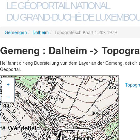
LE GÉOPORTAIL NATIONAL
DU GRAND-DUCHÉ DE LUXEMBO
Gemengen
/
Dalheim
/
Topografesch Kaart 1:20k 1979
Gemeng : Dalheim -> Topogra
Hei fannt dir eng Duerstellung vun dem Layer an der Gemeng, déi dir 
Geoportal.
+
Topogr
–