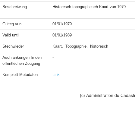
Beschreiwung
Historesch topographesch Kaart vun 1979 

Gülteg vun
01/01/1979
Valid until
01/01/1989
Stëchwieder
Kaart,  Topographie,  historesch
Aschränkungen fir den 
-
öffentlëchen Zougang
Komplett Metadaten
Link
(c) Administration du Cadast