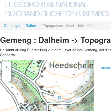
LE GÉOPORTAIL NATIONAL
DU GRAND-DUCHÉ DE LUXEMBO
Gemengen
/
Dalheim
/
Topografesch Kaart 1:50k 1990
Gemeng : Dalheim -> Topogra
Hei fannt dir eng Duerstellung vun dem Layer an der Gemeng, déi dir 
Geoportal.
+
Topogr
–