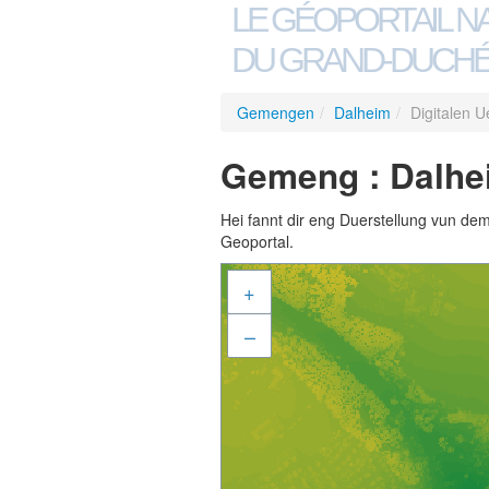
LE GÉOPORTAIL N
DU GRAND-DUCHÉ
Gemengen
/
Dalheim
/
Digitalen 
Gemeng : Dalhei
Hei fannt dir eng Duerstellung vun de
Geoportal.
+
–